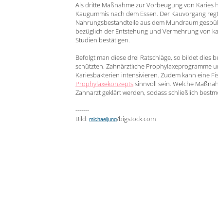
Als dritte Maßnahme zur Vorbeugung von Karies hi
Kaugummis nach dem Essen. Der Kauvorgang regt 
Nahrungsbestandteile aus dem Mundraum gespült we
bezüglich der Entstehung und Vermehrung von k
Studien bestätigen.
Befolgt man diese drei Ratschläge, so bildet dies 
schützten. Zahnärztliche Prophylaxeprogramme 
Kariesbakterien intensivieren. Zudem kann eine 
Prophylaxekonzepts
sinnvoll sein. Welche Maßnah
Zahnarzt geklärt werden, sodass schließlich bestm
-------
Bild:
/bigstock.com
michaeljung