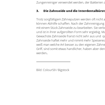
Zungenreiniger verwendet werden, der Bakterien a
3. Die Zahnseide und die Interdentalbürst
Trotz sorgfältigem Zähneputzen werden oft nicht a
können Abhilfe schaffen. Nach der Zahnreinigung 
mit einem Stück Zahnseide zu bearbeiten. Sie ver
und ist in ihrer aufgerollten Form sehr ergiebig
Gewachste Zahnseide franst nicht sehr aus und qu
Zahnseide haftet mehr und nimmt mehr Speiserest
weiß man welche Art besser zu den eigenen Zähne
Griff, sind somit etwas handlicher, haben aber de
werden
.
-----------------------------
Bild: Colour59 / Bigstock