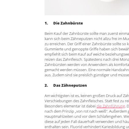
1. Die Zahnbürste
Beim Kauf der Zahnbürste sollte man zuerst einma
kann sich beim Zähneputzen nicht allzu frei i
zu erreichen. Der Griff einer Zahnbürste sollte so
Gummierte und genoppte Griffe haben sich bewähr
empfiehlt sich beim Kauf auf weiche beziehungswe
reizen das Zahnfleisch. Spätestens nach drei Mon
Zahnbürsten werden von Anwendern als komforta
gemacht werden müssen. Eine normale Handzahnbü
aus. Zudem sind sie preislich günstiger und müss
2. Das Zähneputzen
Am wichtigsten ist es, keinen großen Druck auf Z
Verschiebungen des Zahnfleisches. Statt fest zu r
Besonders elementar ist dabei
die Zahnführung
. 
nach dem Prinzip „von rot nach weiß“. Außerdem gi
Hauptmahlzeiten und vor dem Schlafengehen. Wenn
diese auf jeden Fall dauerhaft verwenden und häuf
enthalten sein. Fluorid verhindert Kariesbildung